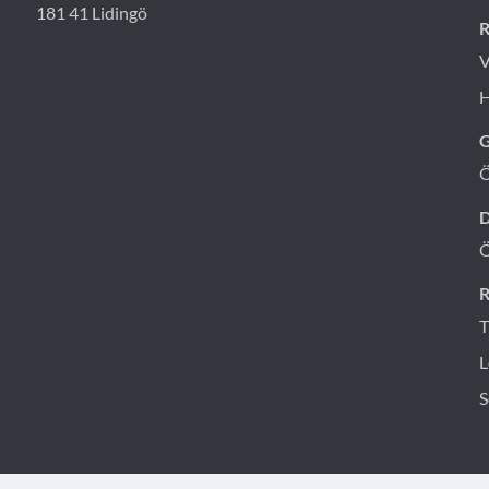
181 41 Lidingö
R
V
H
G
D
R
T
L
S