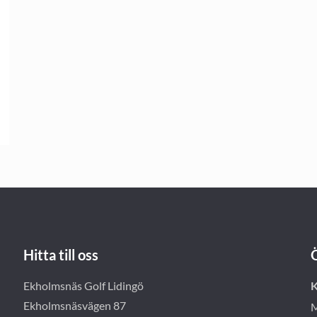
Hitta till oss
Ekholmsnäs Golf Lidingö
K
Ekholmsnäsvägen 87
M