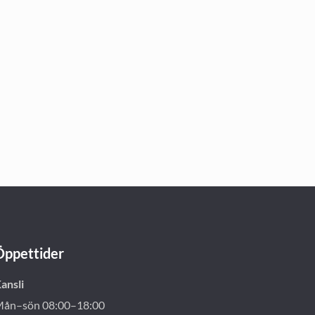
Öppettider
ansli
ån–sön 08:00–18:00