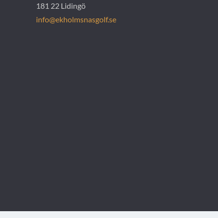
181 22 Lidingö
info@ekholmsnasgolf.se