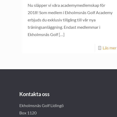
Nu släpper vi våra academymedlemskap för
2018! Som medlem i Ekholmsnäs Golf Academy
erbjuds du exklusiv tillgång till vår nya
träningsanläggning. Endast medlemmar i
Ekholmsnäs Golf
[…]
Läs mer
Kontakta oss
Ekholmsnäs Golf Lidingö
Box 1120