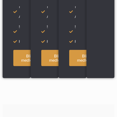
VIP-
VIP-
VIP-
medlem i
medlem i
medlem i
Los
Los
Los
Arqueros
Arqueros
Arqueros
GCC
GCC
GCC
Support
Support
Support
alla
alla
alla
dagar
dagar
dagar
Friskvårdsberättigat
Friskvårdsberättigat
Friskvårdsberättigat
Bli
Bli
Bli
medlem
medlem
medlem