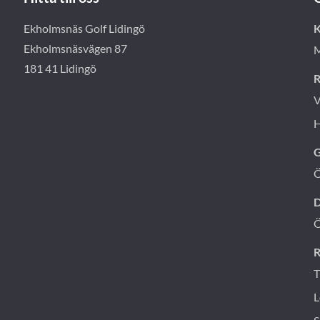
Ekholmsnäs Golf Lidingö
K
Ekholmsnäsvägen 87
M
181 41 Lidingö
R
V
H
G
D
R
T
L