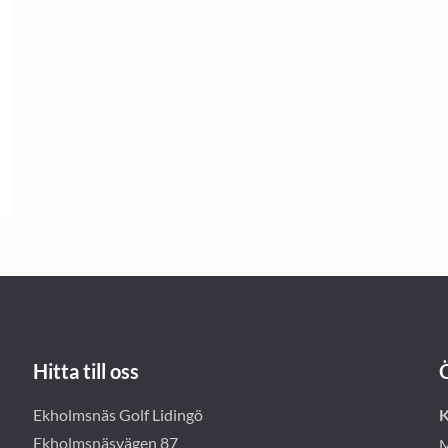
Hitta till oss
Ekholmsnäs Golf Lidingö
K
Ekholmsnäsvägen 87
M