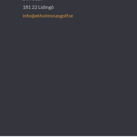
181 22 Lidingö
info@ekholmsnasgolf.se