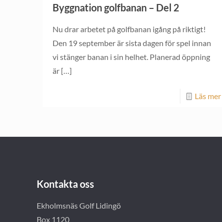
Byggnation golfbanan – Del 2
Nu drar arbetet på golfbanan igång på riktigt!
Den 19 september är sista dagen för spel innan
vi stänger banan i sin helhet. Planerad öppning
är
[…]
Läs mer
Kontakta oss
Ekholmsnäs Golf Lidingö
Box 1120