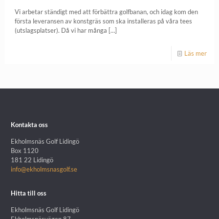
Vi arbetar ständigt med att förbättra golfbanan, och idag kom den
första leveransen av konstgräs som ska installeras på våra tees
(utslagsplatser). Då vi har många
[…]
Läs mer
Kontakta oss
Ekholmsnäs Golf Lidingö
Box 1120
181 22 Lidingö
info@ekholmsnasgolf.se
Hitta till oss
Ekholmsnäs Golf Lidingö