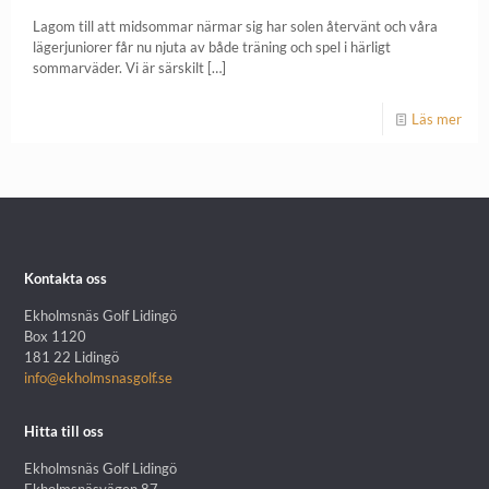
Lagom till att midsommar närmar sig har solen återvänt och våra
lägerjuniorer får nu njuta av både träning och spel i härligt
sommarväder. Vi är särskilt
[…]
Läs mer
Kontakta oss
Ekholmsnäs Golf Lidingö
Box 1120
181 22 Lidingö
info@ekholmsnasgolf.se
Hitta till oss
Ekholmsnäs Golf Lidingö