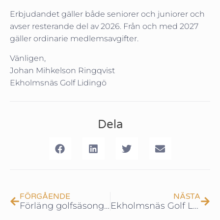
Erbjudandet gäller både seniorer och juniorer och
avser resterande del av 2026. Från och med 2027
gäller ordinarie medlemsavgifter.
Vänligen,
Johan Mihkelson Ringqvist
Ekholmsnäs Golf Lidingö
Dela
FÖRGÅENDE
NÄSTA
Förläng golfsäsongen – följ med oss till Mallorca i höst!
Ekholmsnäs Golf Lidingö är nu en av Sveriges största juniorklubbar!