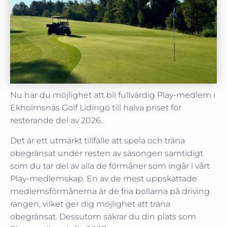
Nu har du möjlighet att bli fullvärdig Play-medlem i
Ekholmsnäs Golf Lidingö till halva priset för
resterande del av 2026.
Det är ett utmärkt tillfälle att spela och träna
obegränsat under resten av säsongen samtidigt
som du tar del av alla de förmåner som ingår i vårt
Play-medlemskap. En av de mest uppskattade
medlemsförmånerna är de fria bollarna på driving
rangen, vilket ger dig möjlighet att träna
obegränsat. Dessutom säkrar du din plats som