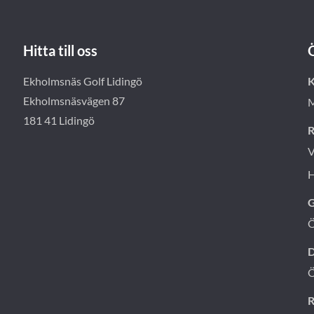
Hitta till oss
Ekholmsnäs Golf Lidingö
K
Ekholmsnäsvägen 87
M
181 41 Lidingö
R
V
H
G
D
R