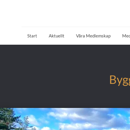
Start
Aktuellt
Våra Medlemskap
Med
Byg