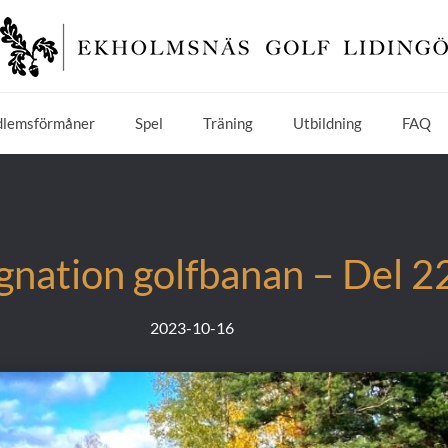
lemsförmåner
Spel
Träning
Utbildning
FAQ
gnation golfbanan – Del 2
2023-10-16