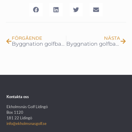
FÖRGÅENDE
NÄSTA
Byggnation golfbanan – Del 15
Byggnation golfbanan – Del 16
Kontakta oss
Ekholmsnäs Golf Lidingö
Box 1120
181 22 Lidingö
info@ekholmsnasgolf.se