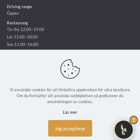
Driving range
Öppen
Restaurang
Tis–fre 12:00–19:00
Lör 11:00–18:00
Sön 11:00–16:00
Vi använder cookies för att förbättra upplevelsen för våra besökare.
Om du fortsätter att använda webbplatsen så godkänner du
© 2025 Ekholmsnäs Golf Lidingö - Alla rättigheter reserverade | En
användningen av cookies.
webbplats från
Weblicious
Läs mer
?
Jag accepterar