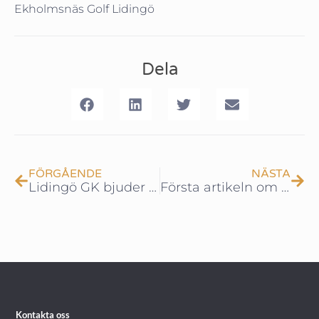
Ekholmsnäs Golf Lidingö
Dela
FÖRGÅENDE
NÄSTA
Lidingö GK bjuder på After Work!
Första artikeln om GolfGate i USA!
Kontakta oss