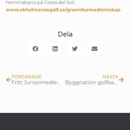
hemmabana på Costa del Sol!
www.ekholmsnasgolf.se/greenfeemedlemskap
.
Dela
FÖRGÅENDE
NÄSTA
Fritt Juniormedlemskap!
Byggnation golfbanan – Del 13