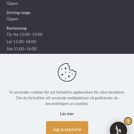
Öppen
Driving range
Öppen
Restaurang
Tis–fre 12:00–19:00
Lör 11:00–18:00
Sön 11:00–16:00
Vi använder cookies för att förbättra upplevelsen för våra besökare.
Om du fortsätter att använda webbplatsen så godkänner du
© 2025 Ekholmsnäs Golf Lidingö - Alla rättigheter reserverade | En
användningen av cookies.
webbplats från
Weblicious
Läs mer
?
Jag accepterar