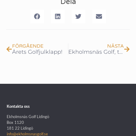
Dela
FÖRGÅENDE
NÄSTA
Årets Golfjulklapp!
Ekholmsnäs Golf, the story!
Kontakta oss
Ekholmsnäs Golf Lidingö
Box 1120
181 22 Lidingö
info@ekholmsnasgolf.se