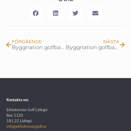
FÖRGÅENDE
NÄSTA
Byggnation golfbanan – Del 2
Byggnation golfbanan – Del 3
Kontakta oss
Ekholmsnäs Golf Lidingö
Box 1120
181 22 Lidingö
info@ekholmsnasgolf.se