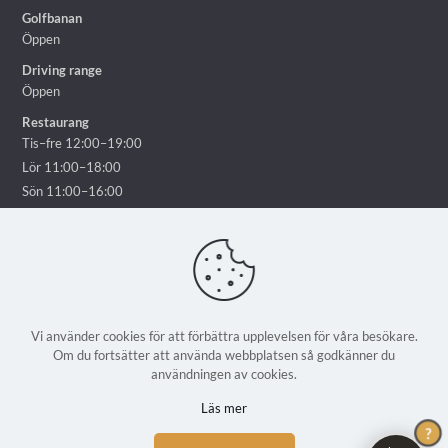
Golfbanan
Öppen
Driving range
Öppen
Restaurang
Tis–fre 12:00–19:00
Lör 11:00–18:00
Sön 11:00–16:00
Vi använder cookies för att förbättra upplevelsen för våra besökare.
Om du fortsätter att använda webbplatsen så godkänner du
© 2025 Ekholmsnäs Golf Lidingö - Alla rättigheter reserverade | En
användningen av cookies.
webbplats från
Weblicious
Läs mer
?