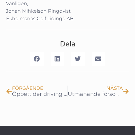
Vänligen,
Johan Mihkelson Ringqvist
Ekholmsnäs Golf Lidingö AB
Dela
FÖRGÅENDE
NÄSTA
Öppettider driving rangen 24
Utmanande försommarväder!