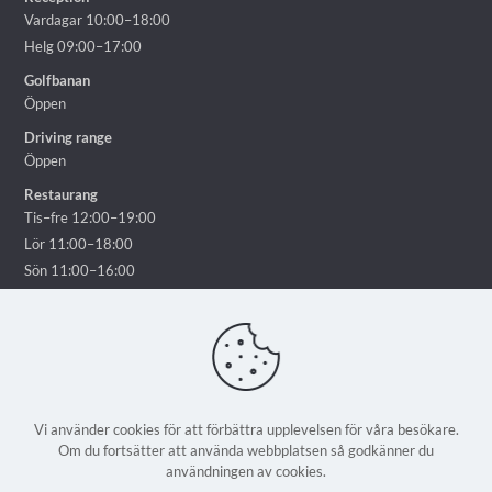
Vardagar 10:00–18:00
Helg 09:00–17:00
Golfbanan
Öppen
Driving range
Öppen
Restaurang
Tis–fre 12:00–19:00
Lör 11:00–18:00
Sön 11:00–16:00
Vi använder cookies för att förbättra upplevelsen för våra besökare.
Om du fortsätter att använda webbplatsen så godkänner du
© 2025 Ekholmsnäs Golf Lidingö - Alla rättigheter reserverade | En
användningen av cookies.
webbplats från
Weblicious