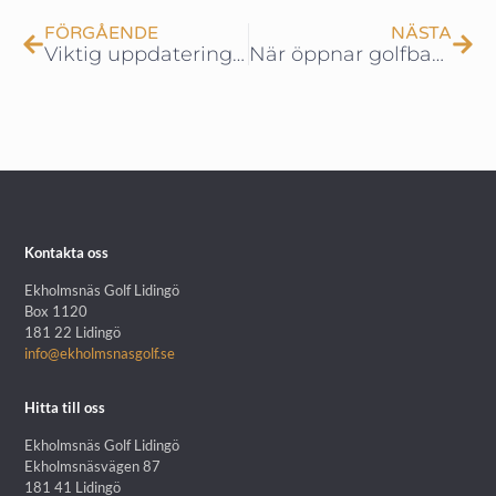
FÖRGÅENDE
NÄSTA
Viktig uppdatering kring medlemskap – tillgängliga medlemskap samt fördelning
När öppnar golfbanan?
Kontakta oss
Ekholmsnäs Golf Lidingö
Box 1120
181 22 Lidingö
info@ekholmsnasgolf.se
Hitta till oss
Ekholmsnäs Golf Lidingö
Ekholmsnäsvägen 87
181 41 Lidingö