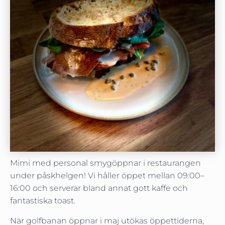
Mimi med personal smygöppnar i restaurangen
under påskhelgen! Vi håller öppet mellan 09:00–
16:00 och serverar bland annat gott kaffe och
fantastiska toast.
När golfbanan öppnar i maj utökas öppettiderna,