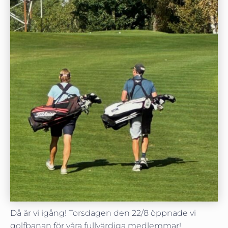
Då är vi igång! Torsdagen den 22/8 öppnade vi
golfbanan för våra fullvärdiga medlemmar!