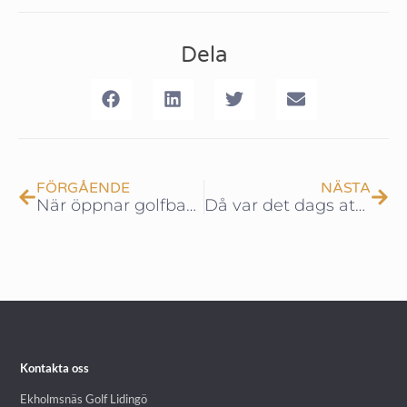
Dela
FÖRGÅENDE
NÄSTA
När öppnar golfbanan? Vad händer med utbyggnaden till 12 hål och vad gäller kring maxtaket? Johan svarar på några viktiga frågor inför öppningen av golfbanan.
Då var det dags att öppna golfbanan för säsongen!
Kontakta oss
Ekholmsnäs Golf Lidingö