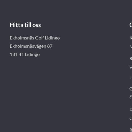
Hitta till oss
Ekholmsnäs Golf Lidingö
K
Ekholmsnäsvägen 87
M
181 41 Lidingö
R
V
H
G
D
R