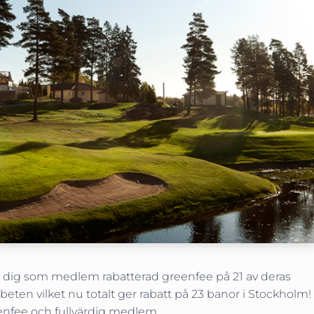
r dig som medlem rabatterad greenfee på 21 av deras
eten vilket nu totalt ger rabatt på 23 banor i Stockholm!
reenfee och fullvärdig medlem.