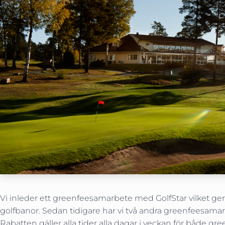
Vi inleder ett greenfeesamarbete med GolfStar vilket ge
golfbanor. Sedan tidigare har vi två andra greenfeesamarb
Rabatten gäller alla tider alla dagar i veckan för både g