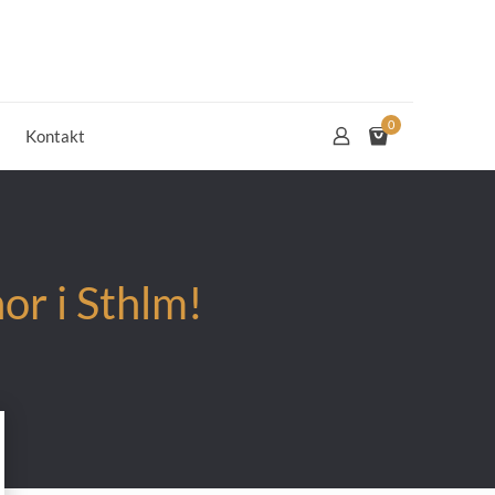
0
Kontakt
or i Sthlm!