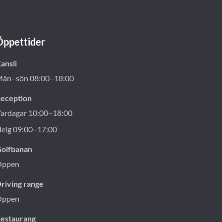
Öppettider
ansli
ån–sön 08:00–18:00
eception
ardagar 10:00–18:00
elg 09:00–17:00
olfbanan
Öppen
riving range
Öppen
estaurang