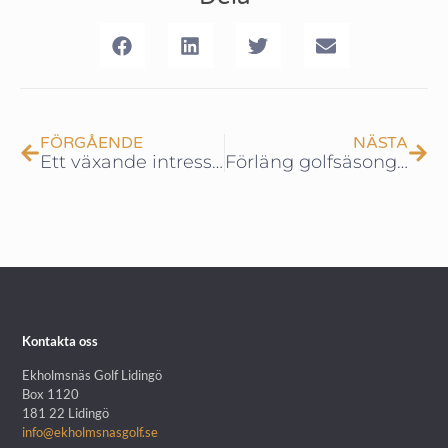
FÖRGÅENDE
NÄSTA
Ett växande intresse för golf bland våra flickjuniorer!
Förläng golfsäsongen – följ med oss till Mallorca i höst!
Kontakta oss
Ekholmsnäs Golf Lidingö
Box 1120
181 22 Lidingö
info@ekholmsnasgolf.se