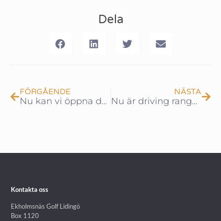
Dela
FÖRGÅENDE
NÄSTA
Nu kan vi öppna driving rangen!
Nu är driving rangen öppen för säsongen!
Kontakta oss
Ekholmsnäs Golf Lidingö
Box 1120