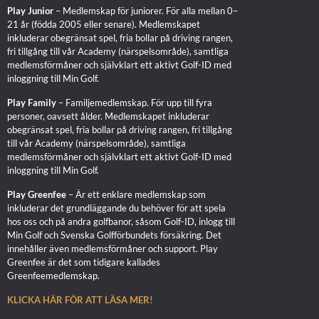
Play Junior
– Medlemskap för juniorer. För alla mellan 0–
21 år (födda 2005 eller senare). Medlemskapet
inkluderar obegränsat spel, fria bollar på driving rangen,
fri tillgång till vår Academy (närspelsområde), samtliga
medlemsförmåner och självklart ett aktivt Golf-ID med
inloggning till Min Golf.
Play Family
– Familjemedlemskap. För upp till fyra
personer, oavsett ålder. Medlemskapet inkluderar
obegränsat spel, fria bollar på driving rangen, fri tillgång
till vår Academy (närspelsområde), samtliga
medlemsförmåner och självklart ett aktivt Golf-ID med
inloggning till Min Golf.
Play Greenfee
– Är ett enklare medlemskap som
inkluderar det grundläggande du behöver för att spela
hos oss och på andra golfbanor, såsom Golf-ID, inlogg till
Min Golf och Svenska Golfförbundets försäkring. Det
innehåller även medlemsförmåner och support. Play
Greenfee är det som tidigare kallades
Greenfeemedlemskap.
KLICKA HÄR FÖR ATT LÄSA MER!