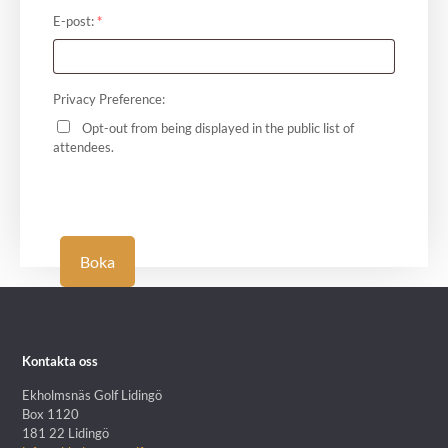
E-post:
*
Privacy Preference:
Opt-out from being displayed in the public list of
attendees.
Boka
Kontakta oss
Ekholmsnäs Golf Lidingö
Box 1120
181 22 Lidingö