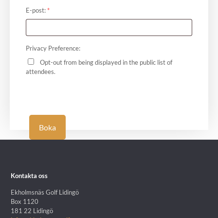
E-post:
*
Privacy Preference:
Opt-out from being displayed in the public list of
attendees.
Boka
Kontakta oss
Ekholmsnäs Golf Lidingö
Box 1120
181 22 Lidingö