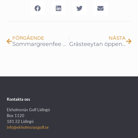
FÖRGÅENDE
NÄSTA
Sommargreenfee – 300 kr vardagar/350 kr helger
Grästeeytan öppen – träna som på banan!
Kontakta oss
Ekholmsnäs Golf Lidingö
Box 1120
181 22 Lidingö
info@ekholmsnasgolf.se