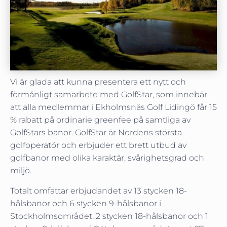
Vi är glada att kunna presentera ett nytt och
förmånligt samarbete med GolfStar, som innebär
att alla medlemmar i Ekholmsnäs Golf Lidingö får 15
% rabatt på ordinarie greenfee på samtliga av
GolfStars banor. GolfStar är Nordens största
golfoperatör och erbjuder ett brett utbud av
golfbanor med olika karaktär, svårighetsgrad och
miljö.
Totalt omfattar erbjudandet av 13 stycken 18-
hålsbanor och 6 stycken 9-hålsbanor i
Stockholmsområdet, 2 stycken 18-hålsbanor och 1