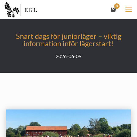
0
Snart dags för juniorläger – viktig
information inför lägerstart!
2026-06-09