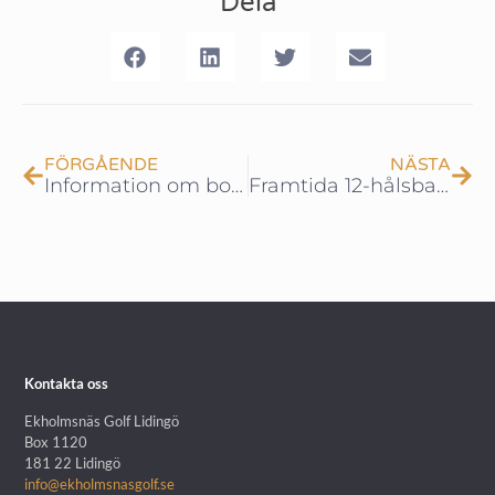
Dela
FÖRGÅENDE
NÄSTA
Information om bokning och betalning av greenfee!
Framtida 12-hålsbana – så här tänker vi
Kontakta oss
Ekholmsnäs Golf Lidingö
Box 1120
181 22 Lidingö
info@ekholmsnasgolf.se