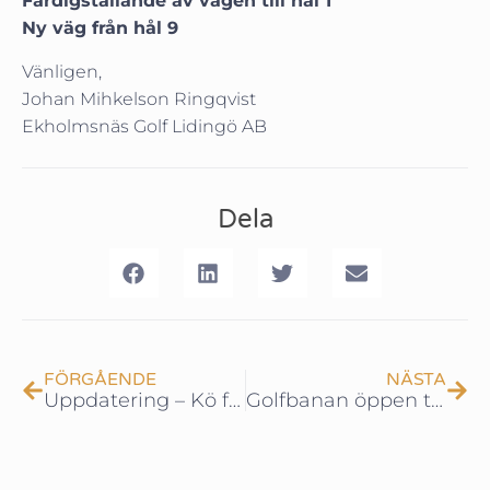
Färdigställande av vägen till hål 1
Ny väg från hål 9
Vänligen,
Johan Mihkelson Ringqvist
Ekholmsnäs Golf Lidingö AB
Dela
FÖRGÅENDE
NÄSTA
Uppdatering – Kö för medlemskap 2026
Golfbanan öppen till 5/10