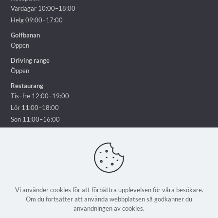
Vardagar 10:00–18:00
Helg 09:00–17:00
Golfbanan
Öppen
Driving range
Öppen
Restaurang
Tis–fre 12:00–19:00
Lör 11:00–18:00
Sön 11:00–16:00
Vi använder cookies för att förbättra upplevelsen för våra besökare.
Om du fortsätter att använda webbplatsen så godkänner du
© 2025 Ekholmsnäs Golf Lidingö - Alla rättigheter reserverade | En
användningen av cookies.
webbplats från
Weblicious