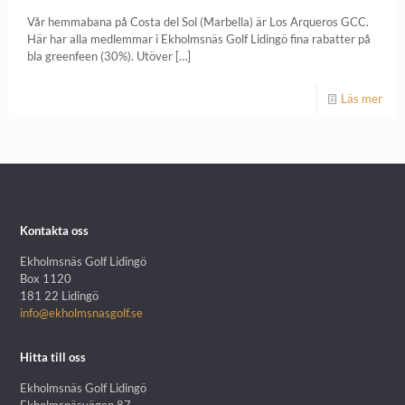
Vår hemmabana på Costa del Sol (Marbella) är Los Arqueros GCC.
Här har alla medlemmar i Ekholmsnäs Golf Lidingö fina rabatter på
bla greenfeen (30%). Utöver
[…]
Läs mer
Kontakta oss
Ekholmsnäs Golf Lidingö
Box 1120
181 22 Lidingö
info@ekholmsnasgolf.se
Hitta till oss
Ekholmsnäs Golf Lidingö