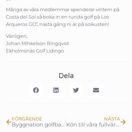
Många av våra medlemmar spenderar vintern på
Costa del Sol så boka in en runda golf på Los
Arqueros GCC nästa gång ni är på solkusten!
Vänligen,
Johan Mihkelson Ringqvist
Ekholmsnäs Golf Lidingö
Dela
FÖRGÅENDE
NÄSTA
Byggnation golfbanan – Del 5
Kön till våra fullvärdiga medlemskap växer!