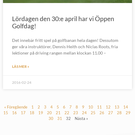
Lördagen den 30:e april har vi Öppen
Golfdag!
Det innebär fritt spel på golfbanan hela dagen! Dessutom
ger våra instruktörer, Dennis Heith och Niclas Roots, fria
lektioner på driving rangen mellan klockan 11.00 –
LÄS MER »
2016-02-24
« Föregående
1
2
3
4
5
6
7
8
9
10
11
12
13
14
15
16
17
18
19
20
21
22
23
24
25
26
27
28
29
30
31
32
Nästa »