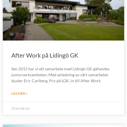
After Work på Lidingö GK
Sen 2015 har vi ett samarbete med Lidingö GK gällandes
juniorverksamheten. Med anledning av vårt samarbetet
bjuder Eric Carlberg, Pro på LGK, in till After Work
LÄS MER »
2016-08-03