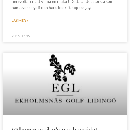
herrgolfaren att vinna en major! Detta är det största som
hänt svensk golf och hans bedrift hoppas jag
LÄS MER »
2016-07-19
Välkommen till vår nya hemsida!