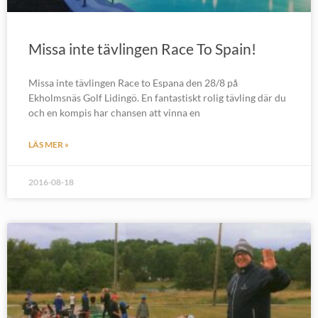
Missa inte tävlingen Race To Spain!
Missa inte tävlingen Race to Espana den 28/8 på
Ekholmsnäs Golf Lidingö. En fantastiskt rolig tävling där du
och en kompis har chansen att vinna en
LÄS MER »
2016-08-18