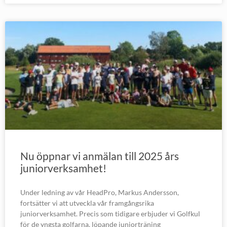
Nu öppnar vi anmälan till 2025 års
juniorverksamhet!
Under ledning av vår HeadPro, Markus Andersson,
fortsätter vi att utveckla vår framgångsrika
juniorverksamhet. Precis som tidigare erbjuder vi Golfkul
för de yngsta golfarna, löpande juniorträning