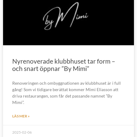
Nyrenoverade klubbhuset tar form –
och snart öppnar ”By Mimi”
Renoveringen och ombyggnationen av klubbhuset är i full
gång! Som vi tidigare berättat kommer Mimi Eliasson att
driva restaurangen, som får det passande namnet ”By
Mimi”.
LÄS MER »
2025-02-06