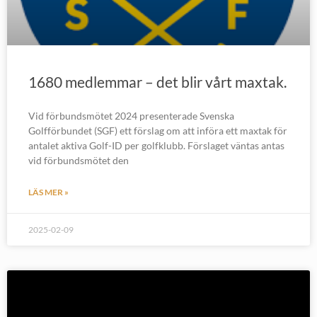
1680 medlemmar – det blir vårt maxtak.
Vid förbundsmötet 2024 presenterade Svenska
Golfförbundet (SGF) ett förslag om att införa ett maxtak för
antalet aktiva Golf-ID per golfklubb. Förslaget väntas antas
vid förbundsmötet den
LÄS MER »
2025-02-09