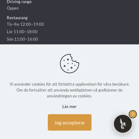
Driving range
Öppen
Restaurang
Tis–fre 12:00–19:00
Lör 11:00–18:00
Sön 11:00–16:00
Vi använder cookies för att förbättra upplevelsen för våra besökare.
Om du fortsätter att använda webbplatsen så godkänner du
© 2025 Ekholmsnäs Golf Lidingö - Alla rättigheter reserverade | En
användningen av cookies.
webbplats från
Weblicious
Läs mer
?
Jag accepterar