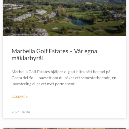
Marbella Golf Estates – Vår egna
mäklarbyrå!
Marbella Golf Estates hjälper dig att hitta rätt bostad på
Costa del Sol – oavsett om du söker ett semesterboende, en
investering eller ett nytt permanent
LÄS MER »
2025-04-04