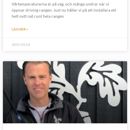
Vårtemperaturerna är på väg, och många undrar när vi
öppnar driving rangen. Just nu håller vi på att installera ett
helt nytt nät runt hela rangen
LÄS MER »
2025-03-03