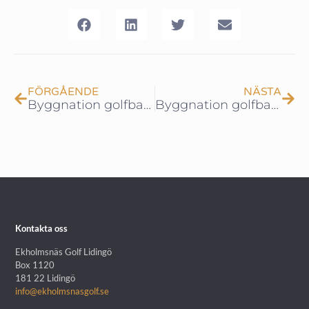
FÖRGÅENDE
NÄSTA
Byggnation golfbanan – Del 1
Byggnation golfbanan – Del 2
Kontakta oss
Ekholmsnäs Golf Lidingö
Box 1120
181 22 Lidingö
info@ekholmsnasgolf.se