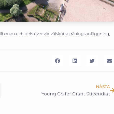
olfbanan och dels över vår välskötta träningsanläggning,
NÄSTA
Young Golfer Grant Stipendiat