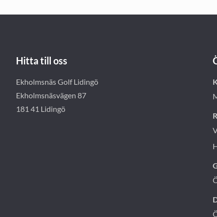
Hitta till oss
Ekholmsnäs Golf Lidingö
K
Ekholmsnäsvägen 87
M
181 41 Lidingö
R
V
H
G
D