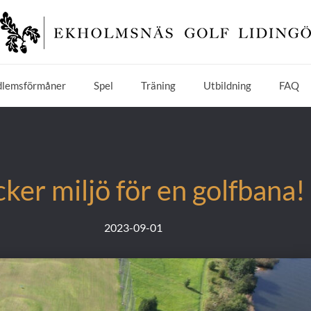
lemsförmåner
Spel
Träning
Utbildning
FAQ
ker miljö för en golfbana!
2023-09-01